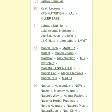
J:
Jarrow Formulas
K:
Kevin Levrone
KFD NUTRITION
KAL
KILLER LABZ
L:
Labrada Nutrition
Lake Avenue Nutrition
Life Extension
Lifeflo
L'il Critters
Lion Labs
LMViT
M:
Muscle Tech
MAXLER
Mutant
MusclePharm
MadMax
Mex Nutrition
MD
Myprotein
Mars INCORPORATED
Muscle Lab
Magic Elements
MuscleCare
Mad Fit
N:
Nutrex
Neksportek
NOW
Nutley
Norway Nature
Nature's Way
Natural Factors
Natyyror Herbal Products
Nordic Naturals
Nature's Plus
NaturalSupp
Nutri ONN