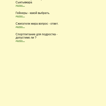
Сыктывкара
далее...
Гейнеры - какой выбрать.
далее...
Сжигатели жира вопрос - ответ.
далее...
Cпортпитание для подростка -
допустимо ли ?
далее...