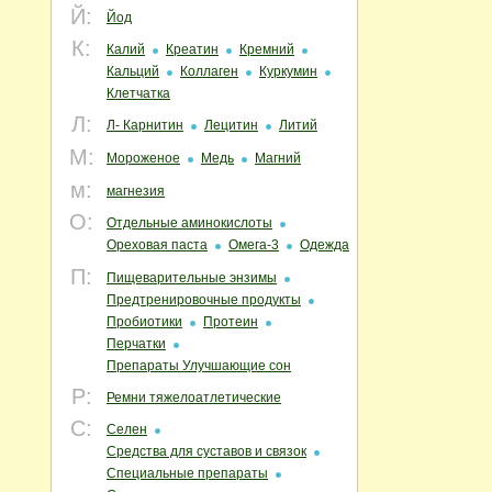
Й:
Йод
К:
Калий
Креатин
Кремний
Кальций
Коллаген
Куркумин
Клетчатка
Л:
Л- Карнитин
Лецитин
Литий
М:
Мороженое
Медь
Магний
м:
магнезия
О:
Отдельные аминокислоты
Ореховая паста
Омега-3
Одежда
П:
Пищеварительные энзимы
Предтренировочные продукты
Пробиотики
Протеин
Перчатки
Препараты Улучшающие сон
Р:
Ремни тяжелоатлетические
С:
Селен
Средства для суставов и связок
Специальные препараты