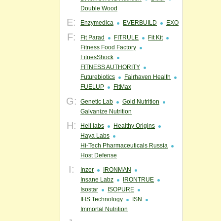
Double Wood
E:
Enzymedica
EVERBUILD
EXO
F:
Fit Parad
FITRULE
Fit Kit
Fitness Food Factory
FitnesShock
FITNESS AUTHORITY
Futurebiotics
Fairhaven Health
FUELUP
FitMax
G:
Genetic Lab
Gold Nutrition
Galvanize Nutrition
H:
Hell labs
Healthy Origins
Haya Labs
Hi-Tech Pharmaceuticals Russia
Host Defense
I:
Inzer
IRONMAN
Insane Labz
IRONTRUE
Isostar
ISOPURE
IHS Technology
ISN
Immortal Nutrition