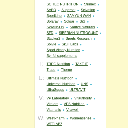
SCITEC NUTRITION
Strimex
SABO
Superset
Scivation
SportLine
SAMYUN WAN
Solaray
Solgar
SiS
SWANSON
Source Naturals
SFD
SIBERIAN NUTROGUNZ
Stacker2
Sports Research
Solvie
Skull Labs
Sport Victory Nutrition
Synful sapplements
T:
TREC Nutrition
TAKE IT
Trace
Thorne
U:
Ultimate Nutrition
Universal Nutrition
UNS
UltraSupps
ULTRAVIT
V:
VP Laboratory
Vitauthority
Vitalers
VPS Nutrition
Vitamatic
Vitawell
W:
WestPharm
Womensense
WTFLABZ