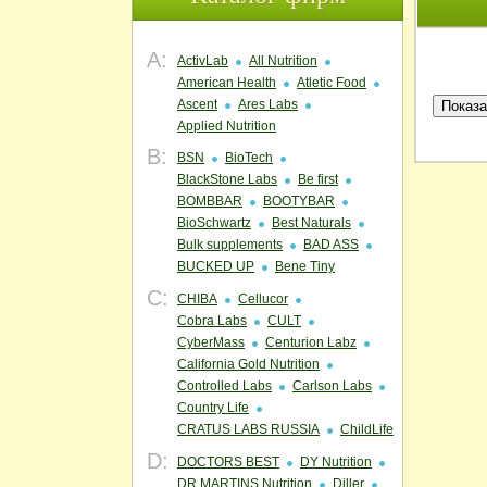
A:
ActivLab
All Nutrition
American Health
Atletic Food
Ascent
Ares Labs
Applied Nutrition
B:
BSN
BioTech
BlackStone Labs
Be first
BOMBBAR
BOOTYBAR
BioSchwartz
Best Naturals
Bulk supplements
BAD ASS
BUCKED UP
Bene Tiny
C:
CHIBA
Cellucor
Cobra Labs
CULT
CyberMass
Centurion Labz
California Gold Nutrition
Controlled Labs
Carlson Labs
Country Life
CRATUS LABS RUSSIA
ChildLife
D:
DOCTORS BEST
DY Nutrition
DR.MARTINS Nutrition
Diller