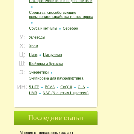
Сахарозаменители и подсластители
Средства, способствующие
повышению выработки тестостерона
Соуса и кетчупы
Серебро
У:
Углеводы
Х:
Хром
Ц:
Цинк
Цитруллин
Ш:
Шейкеры и бутылки
Э:
Энергетики
Экипировка для пауэрлифтинга
ИН:
5 HTP
BCAA
CoQ10
CLA
HMB
NAC (N‑ацетил‑L‑цистеин)
Последние статьи
Мнения о тренажерных залах г.