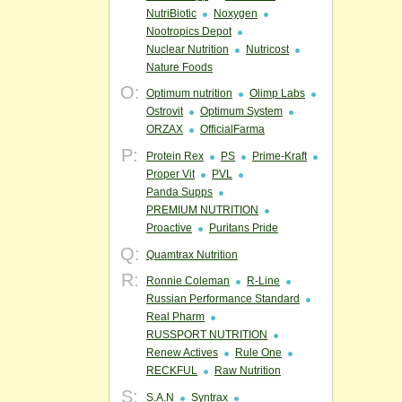
NutriBiotic
Noxygen
Nootropics Depot
Nuclear Nutrition
Nutricost
Nature Foods
O:
Optimum nutrition
Olimp Labs
Ostrovit
Optimum System
ORZAX
OfficialFarma
P:
Protein Rex
PS
Prime-Kraft
Proper Vit
PVL
Panda Supps
PREMIUM NUTRITION
Proactive
Puritans Pride
Q:
Quamtrax Nutrition
R:
Ronnie Coleman
R-Line
Russian Performance Standard
Real Pharm
RUSSPORT NUTRITION
Renew Actives
Rule One
RECKFUL
Raw Nutrition
S:
S.A.N
Syntrax