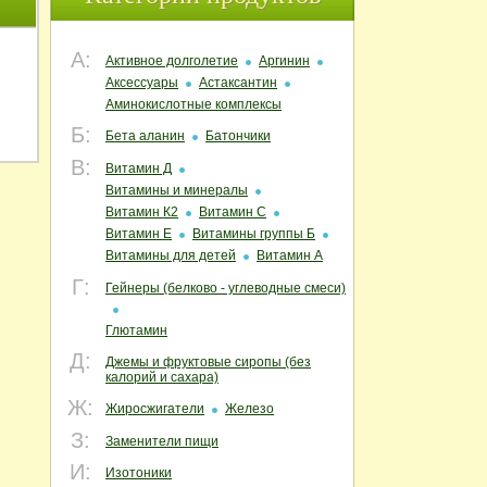
А:
Активное долголетие
Аргинин
Аксессуары
Астаксантин
Аминокислотные комплексы
Б:
Бета аланин
Батончики
В:
Витамин Д
Витамины и минералы
Витамин К2
Витамин С
Витамин Е
Витамины группы Б
Витамины для детей
Витамин А
Г:
Гейнеры (белково - углеводные смеси)
Глютамин
Д:
Джемы и фруктовые сиропы (без
калорий и сахара)
Ж:
Жиросжигатели
Железо
З:
Заменители пищи
И:
Изотоники