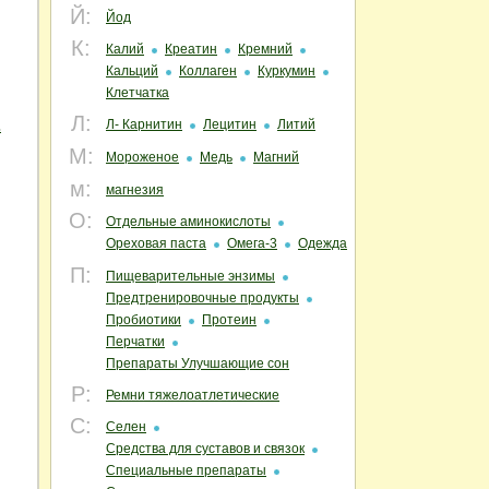
Й:
Йод
К:
Калий
Креатин
Кремний
Кальций
Коллаген
Куркумин
Клетчатка
Л:
.
Л- Карнитин
Лецитин
Литий
М:
Мороженое
Медь
Магний
м:
магнезия
О:
Отдельные аминокислоты
Ореховая паста
Омега-3
Одежда
П:
Пищеварительные энзимы
Предтренировочные продукты
Пробиотики
Протеин
Перчатки
Препараты Улучшающие сон
Р:
Ремни тяжелоатлетические
С:
Селен
Средства для суставов и связок
Специальные препараты