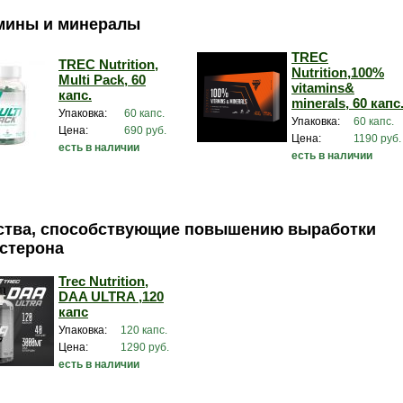
мины и минералы
TREC
TREC Nutrition,
Nutrition,100%
Multi Pack, 60
vitamins&
капс.
minerals, 60 капс
Упаковка:
60 капс.
Упаковка:
60 капс.
Цена:
690 руб.
Цена:
1190 руб.
есть в наличии
есть в наличии
ства, способствующие повышению выработки
остерона
Trec Nutrition,
DAA ULTRA ,120
капс
Упаковка:
120 капс.
Цена:
1290 руб.
есть в наличии