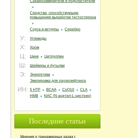
Сахарозаменители и подсластители
Средства, способствующие
повышению выработки тестостерона
Соуса и кетчупы
Серебро
У:
Углеводы
Х:
Хром
Ц:
Цинк
Цитруллин
Ш:
Шейкеры и бутылки
Э:
Энергетики
Экипировка для пауэрлифтинга
ИН:
5 HTP
BCAA
CoQ10
CLA
HMB
NAC (N‑ацетил‑L‑цистеин)
Последние статьи
Мнения о тренажерных залах г.