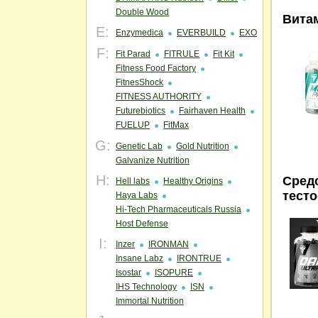
Double Wood
Вита
E:
Enzymedica
EVERBUILD
EXO
F:
Fit Parad
FITRULE
Fit Kit
Fitness Food Factory
FitnesShock
FITNESS AUTHORITY
Futurebiotics
Fairhaven Health
FUELUP
FitMax
G:
Genetic Lab
Gold Nutrition
Galvanize Nutrition
H:
Сред
Hell labs
Healthy Origins
тест
Haya Labs
Hi-Tech Pharmaceuticals Russia
Host Defense
I:
Inzer
IRONMAN
Insane Labz
IRONTRUE
Isostar
ISOPURE
IHS Technology
ISN
Immortal Nutrition