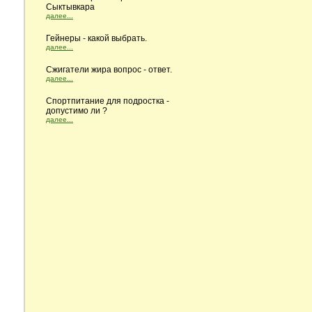
Сыктывкара
далее...
Гейнеры - какой выбрать.
далее...
Сжигатели жира вопрос - ответ.
далее...
Cпортпитание для подростка -
допустимо ли ?
далее...