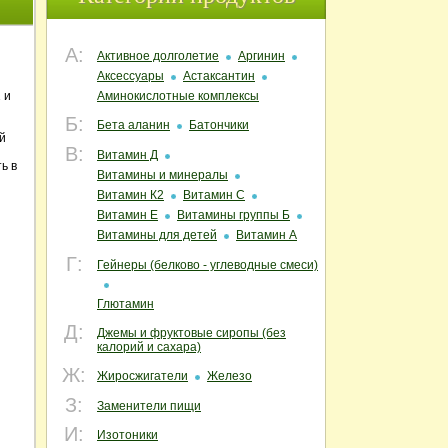
А:
Активное долголетие
Аргинин
Аксессуары
Астаксантин
 и
Аминокислотные комплексы
Б:
Бета аланин
Батончики
й
В:
Витамин Д
ь в
Витамины и минералы
Витамин К2
Витамин С
Витамин Е
Витамины группы Б
Витамины для детей
Витамин А
Г:
Гейнеры (белково - углеводные смеси)
Глютамин
Д:
Джемы и фруктовые сиропы (без
калорий и сахара)
Ж:
Жиросжигатели
Железо
З:
Заменители пищи
И:
Изотоники