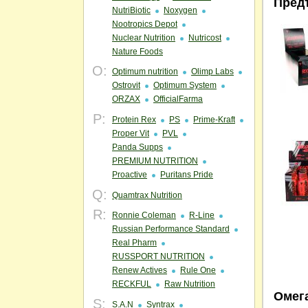
Пред
NutriBiotic
Noxygen
Nootropics Depot
Nuclear Nutrition
Nutricost
Nature Foods
O:
Optimum nutrition
Olimp Labs
Ostrovit
Optimum System
ORZAX
OfficialFarma
P:
Protein Rex
PS
Prime-Kraft
Proper Vit
PVL
Panda Supps
PREMIUM NUTRITION
Proactive
Puritans Pride
Q:
Quamtrax Nutrition
R:
Ronnie Coleman
R-Line
Russian Performance Standard
Real Pharm
RUSSPORT NUTRITION
Renew Actives
Rule One
RECKFUL
Raw Nutrition
Омег
S:
S.A.N
Syntrax