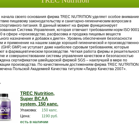
TREC Nutrition
о начала своего основания фирма TREC NUTRITION уделяет особое внимание
ствию пищевому законодательству и санитарно-гигиеническим вопросам в
 спортивного питания. В данный момент на фирме функционирует
рованная Система Управления, которая отвечает требованиям норм ISO 9001
00 в сфере «производство, расфасовка и продажа пищевых веществ
ного назначения и добавок к диете». Уровень обеспечения безопасности
ии и применение на нашем заводе хорошей гигиенической и производственно
и (GHP, GMP) не уступает даже наиболее суровым требованиям, которые
ют в фармацевтическом производстве. Четкая работа фирмы и решительност
тке и совершенствовании системы управления качеством и безопасностью
ждена сертификатом швейцарской фирмой SGS – наилучшей в мире по
кации производства. По качественным достижениям фирма TREC NUTRITION
мечена Польской Академией Качества титулом «Лидер Качества 2007».
A
TREC Nutrition,
Super BCAA
system, 150 капс.
Упаковка:
150 капс.
Цена:
1190 руб.
есть в наличии