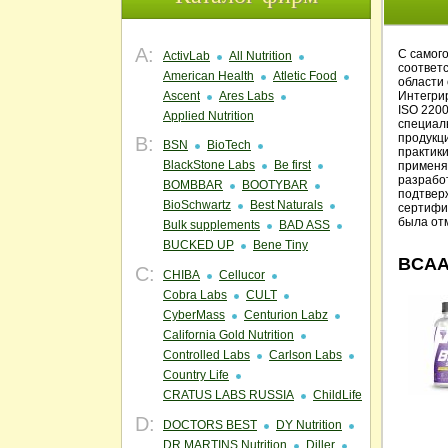
A:
С самог
ActivLab
All Nutrition
соответ
American Health
Atletic Food
области
Ascent
Ares Labs
Интегри
ISO 220
Applied Nutrition
специаль
продукц
B:
BSN
BioTech
практик
BlackStone Labs
Be first
применя
разрабо
BOMBBAR
BOOTYBAR
подтвер
BioSchwartz
Best Naturals
сертифи
была от
Bulk supplements
BAD ASS
BUCKED UP
Bene Tiny
BCA
C:
CHIBA
Cellucor
Cobra Labs
CULT
CyberMass
Centurion Labz
California Gold Nutrition
Controlled Labs
Carlson Labs
Country Life
CRATUS LABS RUSSIA
ChildLife
D:
DOCTORS BEST
DY Nutrition
DR.MARTINS Nutrition
Diller