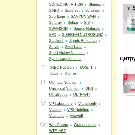
SCITEC NUTRITION
Strimex
SABO
Superset
Scivation
SportLine
SAMYUN WAN
Solaray
Solgar
SiS
SWANSON
Source Naturals
SFD
SIBERIAN NUTROGUNZ
Stacker2
Sports Research
Solvie
Skull Labs
Sport Victory Nutrition
Цитр
Synful sapplements
T:
TREC Nutrition
TAKE IT
Trace
Thorne
U:
Ultimate Nutrition
Universal Nutrition
UNS
UltraSupps
ULTRAVIT
V:
VP Laboratory
Vitauthority
Vitalers
VPS Nutrition
Vitamatic
Vitawell
W:
WestPharm
Womensense
WTFLABZ