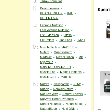
J:
Jarrow Formulas
K:
Kevin Levrone
Креа
KFD NUTRITION
KAL
KILLER LABZ
L:
Labrada Nutrition
Lake Avenue Nutrition
Life Extension
Lifeflo
L'il Critters
Lion Labs
LMViT
M:
Muscle Tech
MAXLER
Mutant
MusclePharm
MadMax
Mex Nutrition
MD
Myprotein
Mars INCORPORATED
Muscle Lab
Magic Elements
MuscleCare
Mad Fit
N:
Nutrex
Neksportek
NOW
Nutley
Norway Nature
Nature's Way
Natural Factors
Natyyror Herbal Products
Nordic Naturals
Nature's Plus
NaturalSupp
Nutri ONN