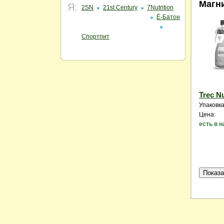
Магн
Я:
2SN
21st Century
7Nutrition
Ё-Батон
Спортпит
Trec N
Упаковка
Цена:
есть в 