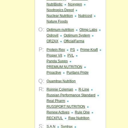
NutriBiotic
Noxygen
Nootropics Depot
Nuclear Nutrition
Nutricost
Nature Foods
O:
Optimum nutrition
Olimp Labs
Ostrovit
Optimum System
ORZAX
OfficialFarma
P:
Protein Rex
PS
Prime-Kraft
Proper Vit
PVL
Panda Supps
PREMIUM NUTRITION
Proactive
Puritans Pride
Q:
Quamtrax Nutrition
R:
Ronnie Coleman
R-Line
Russian Performance Standard
Real Pharm
RUSSPORT NUTRITION
Renew Actives
Rule One
RECKFUL
Raw Nutrition
S:
S.A.N
Syntrax