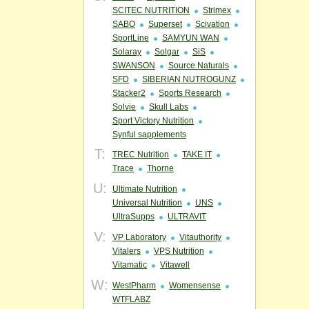
SCITEC NUTRITION
Strimex
SABO
Superset
Scivation
SportLine
SAMYUN WAN
Solaray
Solgar
SiS
SWANSON
Source Naturals
SFD
SIBERIAN NUTROGUNZ
Stacker2
Sports Research
Solvie
Skull Labs
Sport Victory Nutrition
Synful sapplements
T:
TREC Nutrition
TAKE IT
Trace
Thorne
U:
Ultimate Nutrition
Universal Nutrition
UNS
UltraSupps
ULTRAVIT
V:
VP Laboratory
Vitauthority
Vitalers
VPS Nutrition
Vitamatic
Vitawell
W:
WestPharm
Womensense
WTFLABZ