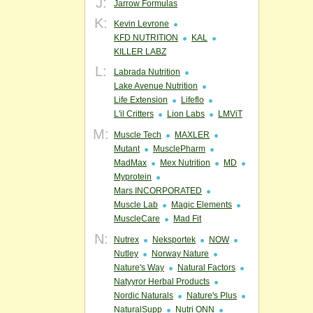
J:
Jarrow Formulas
K:
Kevin Levrone
KFD NUTRITION
KAL
KILLER LABZ
L:
Labrada Nutrition
Lake Avenue Nutrition
Life Extension
Lifeflo
L'il Critters
Lion Labs
LMViT
M:
Muscle Tech
MAXLER
Mutant
MusclePharm
MadMax
Mex Nutrition
MD
Myprotein
Mars INCORPORATED
Muscle Lab
Magic Elements
MuscleCare
Mad Fit
N:
Nutrex
Neksportek
NOW
Nutley
Norway Nature
Nature's Way
Natural Factors
Natyyror Herbal Products
Nordic Naturals
Nature's Plus
NaturalSupp
Nutri ONN