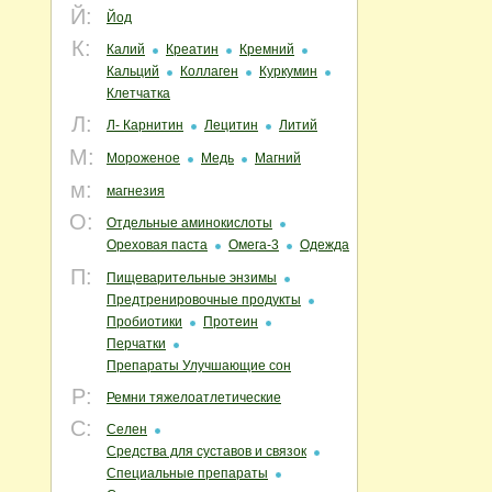
Й:
Йод
К:
Калий
Креатин
Кремний
Кальций
Коллаген
Куркумин
Клетчатка
Л:
Л- Карнитин
Лецитин
Литий
М:
Мороженое
Медь
Магний
м:
магнезия
О:
Отдельные аминокислоты
Ореховая паста
Омега-3
Одежда
П:
Пищеварительные энзимы
Предтренировочные продукты
Пробиотики
Протеин
Перчатки
Препараты Улучшающие сон
Р:
Ремни тяжелоатлетические
С:
Селен
Средства для суставов и связок
Специальные препараты