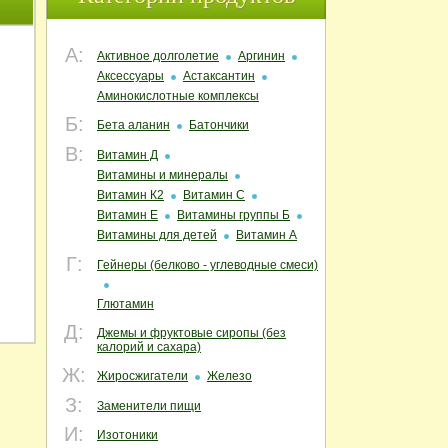
А:
Активное долголетие
Аргинин
Аксессуары
Астаксантин
Аминокислотные комплексы
Б:
Бета аланин
Батончики
В:
Витамин Д
Витамины и минералы
Витамин К2
Витамин С
Витамин Е
Витамины группы Б
Витамины для детей
Витамин А
Г:
Гейнеры (белково - углеводные смеси)
Глютамин
Д:
Джемы и фруктовые сиропы (без
калорий и сахара)
Ж:
Жиросжигатели
Железо
З:
Заменители пищи
И:
Изотоники