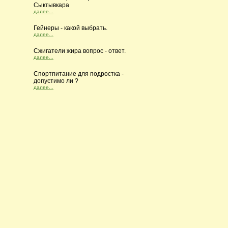
Сыктывкара
далее...
Гейнеры - какой выбрать.
далее...
Сжигатели жира вопрос - ответ.
далее...
Cпортпитание для подростка -
допустимо ли ?
далее...