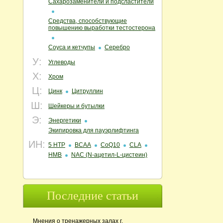
Сахарозаменители и подсластители
Средства, способствующие
повышению выработки тестостерона
Соуса и кетчупы
Серебро
У:
Углеводы
Х:
Хром
Ц:
Цинк
Цитруллин
Ш:
Шейкеры и бутылки
Э:
Энергетики
Экипировка для пауэрлифтинга
ИН:
5 HTP
BCAA
CoQ10
CLA
HMB
NAC (N‑ацетил‑L‑цистеин)
Последние статьи
Мнения о тренажерных залах г.