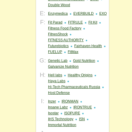
Double Wood
E:
Enzymedica
EVERBUILD
EXO
F:
Fit Parad
FITRULE
Fit Kit
Fitness Food Factory
FitnesShock
FITNESS AUTHORITY
Futurebiotics
Fairhaven Health
FUELUP
FitMax
G:
Genetic Lab
Gold Nutrition
Galvanize Nutrition
H:
Hell labs
Healthy Origins
Haya Labs
Hi-Tech Pharmaceuticals Russia
Host Defense
I:
Inzer
IRONMAN
Insane Labz
IRONTRUE
Isostar
ISOPURE
IHS Technology
ISN
Immortal Nutrition