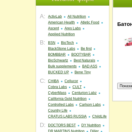
A:
ActivLab
All Nutrition
American Health
Atletic Food
Бато
Ascent
Ares Labs
Applied Nutrition
B:
BSN
BioTech
BlackStone Labs
Be first
BOMBBAR
BOOTYBAR
BioSchwartz
Best Naturals
Bulk supplements
BAD ASS
BUCKED UP
Bene Tiny
C:
CHIBA
Cellucor
Cobra Labs
CULT
CyberMass
Centurion Labz
California Gold Nutrition
Controlled Labs
Carlson Labs
Country Life
CRATUS LABS RUSSIA
ChildLife
D:
DOCTORS BEST
DY Nutrition
DR.MARTINS Nutrition
Diller