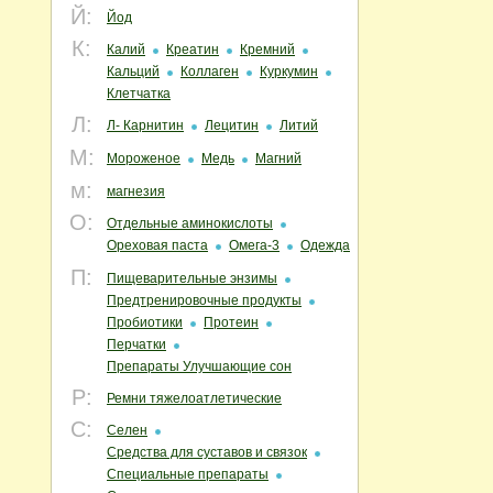
Й:
Йод
К:
Калий
Креатин
Кремний
Кальций
Коллаген
Куркумин
Клетчатка
Л:
Л- Карнитин
Лецитин
Литий
М:
Мороженое
Медь
Магний
м:
магнезия
О:
Отдельные аминокислоты
Ореховая паста
Омега-3
Одежда
П:
Пищеварительные энзимы
Предтренировочные продукты
Пробиотики
Протеин
Перчатки
Препараты Улучшающие сон
Р:
Ремни тяжелоатлетические
С:
Селен
Средства для суставов и связок
Специальные препараты