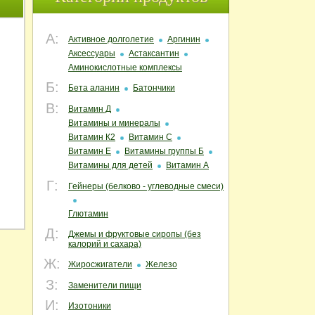
А:
Активное долголетие
Аргинин
Аксессуары
Астаксантин
Аминокислотные комплексы
Б:
Бета аланин
Батончики
В:
Витамин Д
Витамины и минералы
Витамин К2
Витамин С
Витамин Е
Витамины группы Б
Витамины для детей
Витамин А
Г:
Гейнеры (белково - углеводные смеси)
Глютамин
Д:
Джемы и фруктовые сиропы (без
калорий и сахара)
Ж:
Жиросжигатели
Железо
З:
Заменители пищи
И:
Изотоники