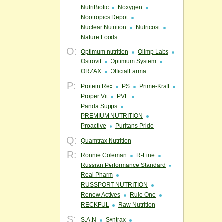
NutriBiotic
Noxygen
Nootropics Depot
Nuclear Nutrition
Nutricost
Nature Foods
O:
Optimum nutrition
Olimp Labs
Ostrovit
Optimum System
ORZAX
OfficialFarma
P:
Protein Rex
PS
Prime-Kraft
Proper Vit
PVL
Panda Supps
PREMIUM NUTRITION
Proactive
Puritans Pride
Q:
Quamtrax Nutrition
R:
Ronnie Coleman
R-Line
Russian Performance Standard
Real Pharm
RUSSPORT NUTRITION
Renew Actives
Rule One
RECKFUL
Raw Nutrition
S:
S.A.N
Syntrax