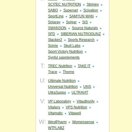
SCITEC NUTRITION
Strimex
SABO
Superset
Scivation
SportLine
SAMYUN WAN
Solaray
Solgar
SiS
SWANSON
Source Naturals
SFD
SIBERIAN NUTROGUNZ
Stacker2
Sports Research
Solvie
Skull Labs
Sport Victory Nutrition
Synful sapplements
T:
TREC Nutrition
TAKE IT
Trace
Thorne
U:
Ultimate Nutrition
Universal Nutrition
UNS
UltraSupps
ULTRAVIT
V:
VP Laboratory
Vitauthority
Vitalers
VPS Nutrition
Vitamatic
Vitawell
W:
WestPharm
Womensense
WTFLABZ