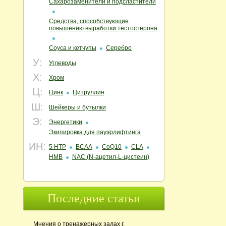
Сахарозаменители и подсластители
Средства, способствующие
повышению выработки тестостерона
Соуса и кетчупы
Серебро
У:
Углеводы
Х:
Хром
Ц:
Цинк
Цитруллин
Ш:
Шейкеры и бутылки
Э:
Энергетики
Экипировка для пауэрлифтинга
ИН:
5 HTP
BCAA
CoQ10
CLA
HMB
NAC (N‑ацетил‑L‑цистеин)
Последние статьи
Мнения о тренажерных залах г.