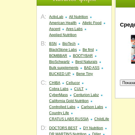
A:
ActivLab
All Nutrition
American Health
Atletic Food
Средс
Ascent
Ares Labs
Applied Nutrition
B:
BSN
BioTech
BlackStone Labs
Be first
BOMBBAR
BOOTYBAR
BioSchwartz
Best Naturals
Bulk supplements
BAD ASS
BUCKED UP
Bene Tiny
C:
CHIBA
Cellucor
Cobra Labs
CULT
CyberMass
Centurion Labz
California Gold Nutrition
Controlled Labs
Carlson Labs
Country Life
CRATUS LABS RUSSIA
ChildLife
D:
DOCTORS BEST
DY Nutrition
DR.MARTINS Nutrition
Diller