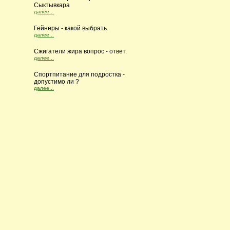
Сыктывкара
далее...
Гейнеры - какой выбрать.
далее...
Сжигатели жира вопрос - ответ.
далее...
Cпортпитание для подростка -
допустимо ли ?
далее...