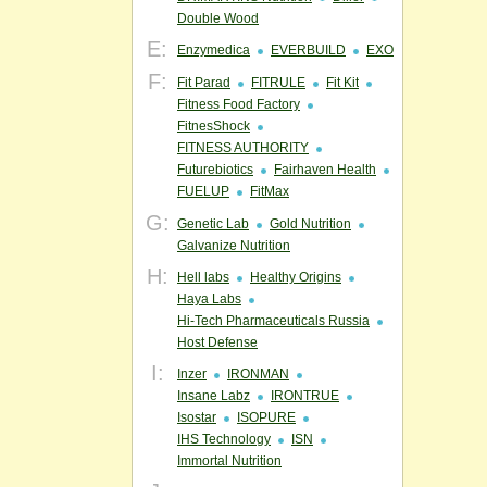
Double Wood
E:
Enzymedica
EVERBUILD
EXO
F:
Fit Parad
FITRULE
Fit Kit
Fitness Food Factory
FitnesShock
FITNESS AUTHORITY
Futurebiotics
Fairhaven Health
FUELUP
FitMax
G:
Genetic Lab
Gold Nutrition
Galvanize Nutrition
H:
Hell labs
Healthy Origins
Haya Labs
Hi-Tech Pharmaceuticals Russia
Host Defense
I:
Inzer
IRONMAN
Insane Labz
IRONTRUE
Isostar
ISOPURE
IHS Technology
ISN
Immortal Nutrition