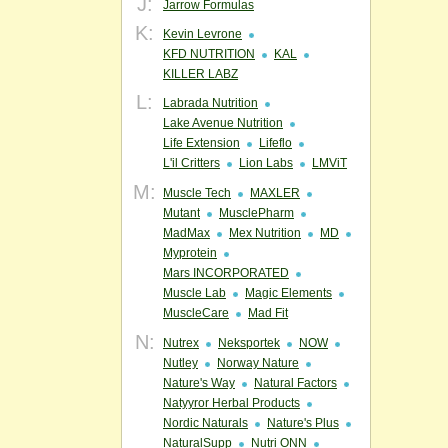
J:
Jarrow Formulas
K:
Kevin Levrone
KFD NUTRITION
KAL
KILLER LABZ
L:
Labrada Nutrition
Lake Avenue Nutrition
Life Extension
Lifeflo
L'il Critters
Lion Labs
LMViT
M:
Muscle Tech
MAXLER
Mutant
MusclePharm
MadMax
Mex Nutrition
MD
Myprotein
Mars INCORPORATED
Muscle Lab
Magic Elements
MuscleCare
Mad Fit
N:
Nutrex
Neksportek
NOW
Nutley
Norway Nature
Nature's Way
Natural Factors
Natyyror Herbal Products
Nordic Naturals
Nature's Plus
NaturalSupp
Nutri ONN