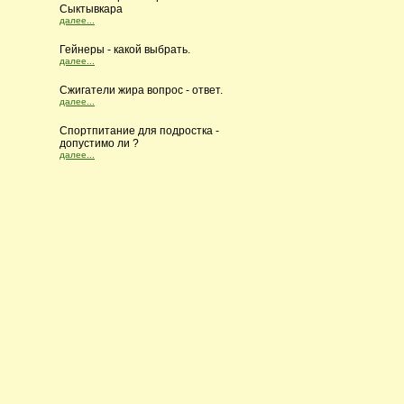
Сыктывкара
далее...
Гейнеры - какой выбрать.
далее...
Сжигатели жира вопрос - ответ.
далее...
Cпортпитание для подростка -
допустимо ли ?
далее...