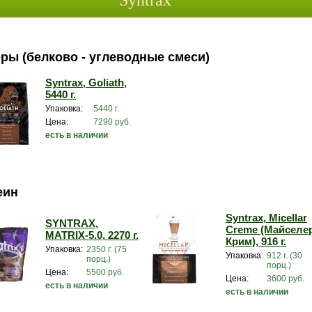
Syntrax
ры (белково - углеводные смеси)
Syntrax, Goliath,
5440 г.
Упаковка:
5440 г.
Цена:
7290 руб.
есть в наличии
еин
Syntrax, Micellar
SYNTRAX,
Creme (Майселе
MATRIX-5.0, 2270 г.
Крим), 916 г.
Упаковка:
2350 г. (75
Упаковка:
912 г. (30
порц.)
порц.)
Цена:
5500 руб.
Цена:
3600 руб.
есть в наличии
есть в наличии