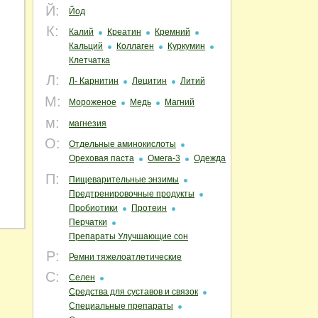
Й:
Йод
К:
Калий
Креатин
Кремний
Кальций
Коллаген
Куркумин
Клетчатка
Л:
Л- Карнитин
Лецитин
Литий
М:
Мороженое
Медь
Магний
м:
магнезия
О:
Отдельные аминокислоты
Ореховая паста
Омега-3
Одежда
П:
Пищеварительные энзимы
Предтренировочные продукты
Пробиотики
Протеин
Перчатки
Препараты Улучшающие сон
Р:
Ремни тяжелоатлетические
С:
Селен
Средства для суставов и связок
Специальные препараты