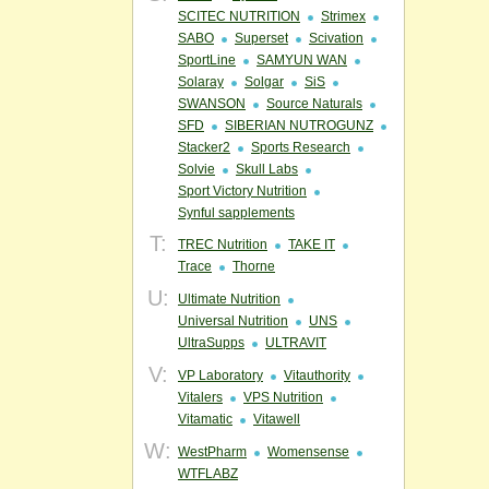
SCITEC NUTRITION
Strimex
SABO
Superset
Scivation
SportLine
SAMYUN WAN
Solaray
Solgar
SiS
SWANSON
Source Naturals
SFD
SIBERIAN NUTROGUNZ
Stacker2
Sports Research
Solvie
Skull Labs
Sport Victory Nutrition
Synful sapplements
T:
TREC Nutrition
TAKE IT
Trace
Thorne
U:
Ultimate Nutrition
Universal Nutrition
UNS
UltraSupps
ULTRAVIT
V:
VP Laboratory
Vitauthority
Vitalers
VPS Nutrition
Vitamatic
Vitawell
W:
WestPharm
Womensense
WTFLABZ