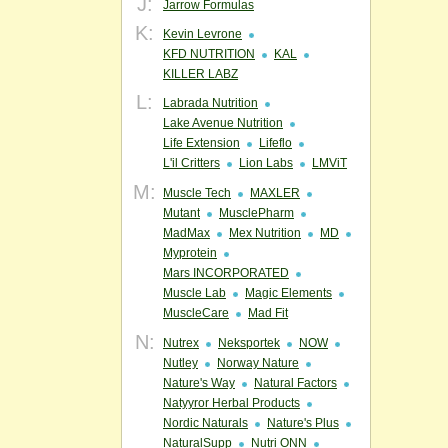
J:
Jarrow Formulas
K:
Kevin Levrone
KFD NUTRITION
KAL
KILLER LABZ
L:
Labrada Nutrition
Lake Avenue Nutrition
Life Extension
Lifeflo
L'il Critters
Lion Labs
LMViT
M:
Muscle Tech
MAXLER
Mutant
MusclePharm
MadMax
Mex Nutrition
MD
Myprotein
Mars INCORPORATED
Muscle Lab
Magic Elements
MuscleCare
Mad Fit
N:
Nutrex
Neksportek
NOW
Nutley
Norway Nature
Nature's Way
Natural Factors
Natyyror Herbal Products
Nordic Naturals
Nature's Plus
NaturalSupp
Nutri ONN