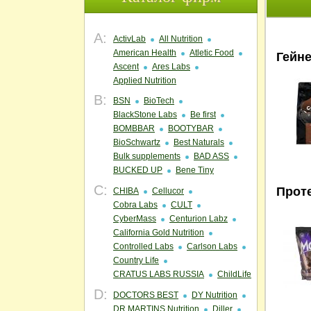
A:
ActivLab
All Nutrition
American Health
Atletic Food
Гейне
Ascent
Ares Labs
Applied Nutrition
B:
BSN
BioTech
BlackStone Labs
Be first
BOMBBAR
BOOTYBAR
BioSchwartz
Best Naturals
Bulk supplements
BAD ASS
BUCKED UP
Bene Tiny
C:
Прот
CHIBA
Cellucor
Cobra Labs
CULT
CyberMass
Centurion Labz
California Gold Nutrition
Controlled Labs
Carlson Labs
Country Life
CRATUS LABS RUSSIA
ChildLife
D:
DOCTORS BEST
DY Nutrition
DR.MARTINS Nutrition
Diller