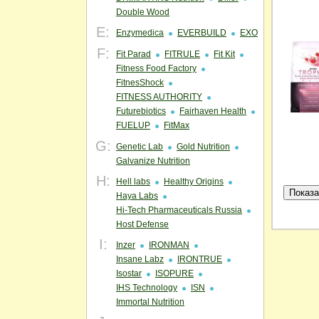
Double Wood
E:
Enzymedica
EVERBUILD
EXO
F:
Fit Parad
FITRULE
Fit Kit
Fitness Food Factory
FitnesShock
FITNESS AUTHORITY
Futurebiotics
Fairhaven Health
FUELUP
FitMax
G:
Genetic Lab
Gold Nutrition
Galvanize Nutrition
H:
Hell labs
Healthy Origins
Haya Labs
Hi-Tech Pharmaceuticals Russia
Host Defense
I:
Inzer
IRONMAN
Insane Labz
IRONTRUE
Isostar
ISOPURE
IHS Technology
ISN
Immortal Nutrition