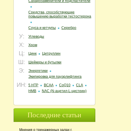
Сахарозаменители и подсластители
Средства, способствующие
повышению выработки тестостерона
Соуса и кетчупы
Серебро
У:
Углеводы
Х:
Хром
Ц:
Цинк
Цитруллин
Ш:
Шейкеры и бутылки
Э:
Энергетики
Экипировка для пауэрлифтинга
ИН:
5 HTP
BCAA
CoQ10
CLA
HMB
NAC (N‑ацетил‑L‑цистеин)
Последние статьи
Мнения о тренажерных залах г.