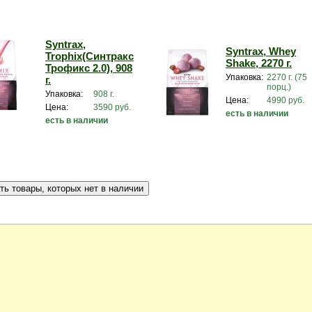
Syntrax,
Syntrax, Whey
Trophix(Синтракс
Shake, 2270 г.
Трофикс 2.0), 908
Упаковка:
2270 г. (75
г.
порц.)
Упаковка:
908 г.
Цена:
4990 руб.
Цена:
3590 руб.
есть в наличии
есть в наличии