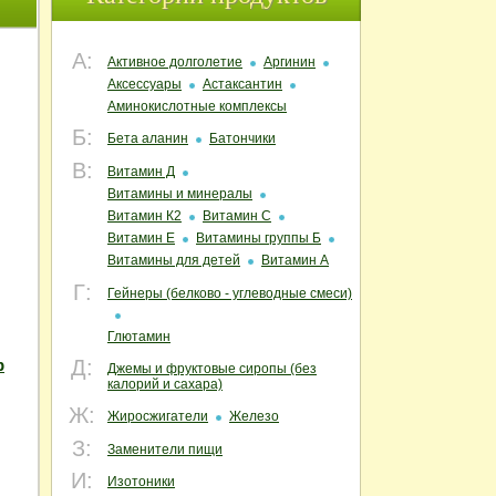
А:
Активное долголетие
Аргинин
Аксессуары
Астаксантин
Аминокислотные комплексы
Б:
Бета аланин
Батончики
В:
Витамин Д
Витамины и минералы
Витамин К2
Витамин С
Витамин Е
Витамины группы Б
Витамины для детей
Витамин А
Г:
Гейнеры (белково - углеводные смеси)
Глютамин
р
Д:
Джемы и фруктовые сиропы (без
калорий и сахара)
Ж:
Жиросжигатели
Железо
З:
Заменители пищи
И:
Изотоники