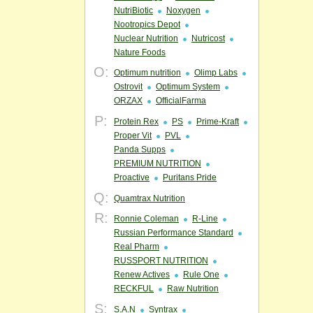
NutriBiotic
Noxygen
Nootropics Depot
Nuclear Nutrition
Nutricost
Nature Foods
O:
Optimum nutrition
Olimp Labs
Ostrovit
Optimum System
ORZAX
OfficialFarma
P:
Protein Rex
PS
Prime-Kraft
Proper Vit
PVL
Panda Supps
PREMIUM NUTRITION
Proactive
Puritans Pride
Q:
Quamtrax Nutrition
R:
Ronnie Coleman
R-Line
Russian Performance Standard
Real Pharm
RUSSPORT NUTRITION
Renew Actives
Rule One
RECKFUL
Raw Nutrition
S:
S.A.N
Syntrax