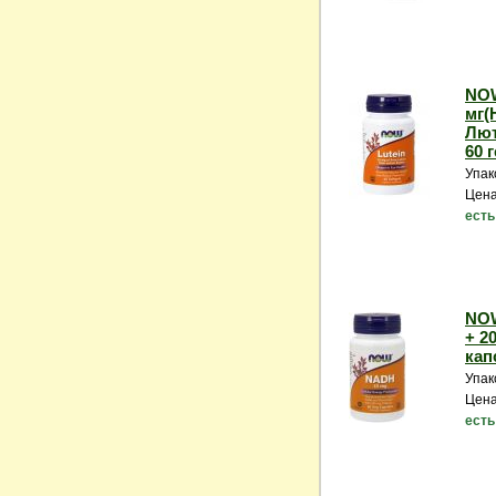
NOW
мг(
Лют
60 г
Упак
Цена
есть
NOW
+ 2
кап
Упак
Цена
есть