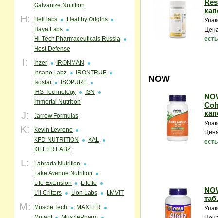
Res
Galvanize Nutrition
кап
H:
Hell labs
Healthy Origins
Упак
Haya Labs
Цена
Hi-Tech Pharmaceuticals Russia
есть
Host Defense
I:
Inzer
IRONMAN
Insane Labz
IRONTRUE
NOW
Isostar
ISOPURE
IHS Technology
ISN
NOW
Immortal Nutrition
Coh
кап
J:
Jarrow Formulas
Упак
K:
Kevin Levrone
Цена
KFD NUTRITION
KAL
есть
KILLER LABZ
L:
Labrada Nutrition
Lake Avenue Nutrition
Life Extension
Lifeflo
NOW
L'il Critters
Lion Labs
LMViT
таб.
M:
Muscle Tech
MAXLER
Упак
Mutant
MusclePharm
Цена