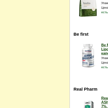
Упак
Цена
есть
Be first
Be F
Lipo
кап
Упак
Цена
есть
Real Pharm
Rea
AS
7%, 