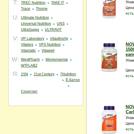
T:
Упак
TREC Nutrition
TAKE IT
Цена
Trace
Thorne
есть
U:
Ultimate Nutrition
Universal Nutrition
UNS
UltraSupps
ULTRAVIT
V:
VP Laboratory
Vitauthority
NOW
Vitalers
VPS Nutrition
1500
Vitamatic
Vitawell
кап
W:
WestPharm
Womensense
Упак
WTFLABZ
Цена
Я:
2SN
21st Century
7Nutrition
есть
Ё-Батон
Спортпит
NOW
Carb
Упак
Цена
есть