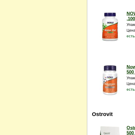
NOW
,100
Упак
Цена
есть
Now
500 
Упак
Цена
есть
Ostrovit
Ostr
500 