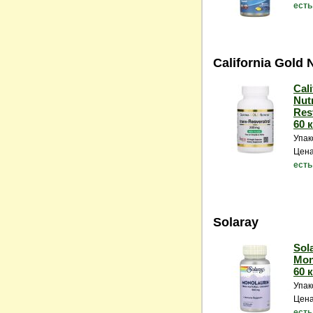
есть
California Gold N
Cal
Nutr
Resv
60 
Упак
Цена
есть
Solaray
Sola
Mon
60 
Упак
Цена
есть