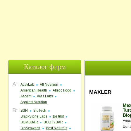
Каталог фирм
A:
ActivLab
All Nutrition
American Health
Atletic Food
MAXLER
Ascent
Ares Labs
Applied Nutrition
Max
B:
Tur
BSN
BioTech
Biop
BlackStone Labs
Be first
Упак
BOMBBAR
BOOTYBAR
Цена
BioSchwartz
Best Naturals