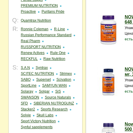
PREMIUM NUTRITION
Proactive
Puritans Pride
NOW
Q:
Quamtrax Nutrition
648 
R:
Упак
Ronnie Coleman
R-Line
Цена
Russian Performance Standard
есть
Real Pharm
RUSSPORT NUTRITION
Renew Actives
Rule One
RECKFUL
Raw Nutrition
S:
S.A.N
Syntrax
NOW
SCITEC NUTRITION
Strimex
мг, 
SABO
Superset
Scivation
Упак
SportLine
SAMYUN WAN
Цена
Solaray
Solgar
SiS
есть
SWANSON
Source Naturals
SFD
SIBERIAN NUTROGUNZ
Stacker2
Sports Research
Solvie
Skull Labs
Sport Victory Nutrition
Now
Synful sapplements
500 