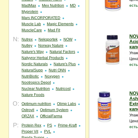
MadMax
Mex Nutrition
MD
есть
Myprotein
Mars INCORPORATED
Muscle Lab
Magic Elements
MuscleCare
Mad Fit
NOW
N:
Nutrex
Neksportek
NOW
Acid
Nutley
Norway Nature
кап
Nature's Way
Natural Factors
Упак
Natyyror Herbal Products
Цена
Nordic Naturals
Nature's Plus
есть
NaturalSupp
Nutri ONN
NutriBiotic
Noxygen
Nootropics Depot
Nuclear Nutrition
Nutricost
NO
Nature Foods
Ash
O:
Extr
Optimum nutrition
Olimp Labs
кап
Ostrovit
Optimum System
Упак
ORZAX
OfficialFarma
Цена
P:
Protein Rex
PS
Prime-Kraft
есть
Proper Vit
PVL
Panda Supps