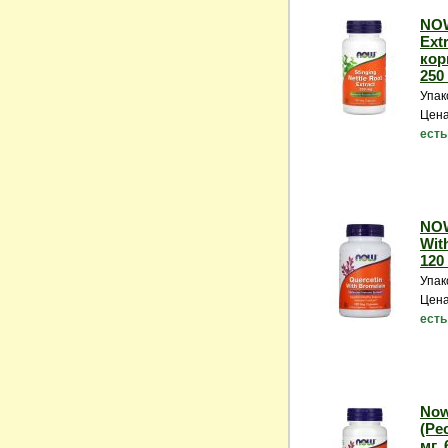
NOW
Ext
кор
250
Упак
Цена
есть
NOW
Wit
120
Упак
Цена
есть
Now
(Ре
мг, 