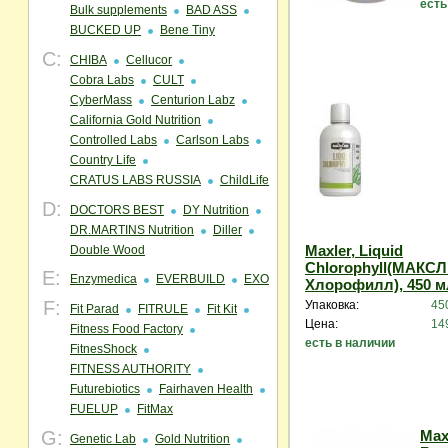
есть
Bulk supplements
BAD ASS
BUCKED UP
Bene Tiny
C:
CHIBA
Cellucor
Cobra Labs
CULT
CyberMass
Centurion Labz
California Gold Nutrition
Controlled Labs
Carlson Labs
Country Life
CRATUS LABS RUSSIA
ChildLife
D:
DOCTORS BEST
DY Nutrition
DR.MARTINS Nutrition
Diller
Maxler, Liquid
Double Wood
Chlorophyll(МАКС
E:
Enzymedica
EVERBUILD
EXO
Хлорофилл), 450 м
F:
Упаковка:
45
Fit Parad
FITRULE
Fit Kit
Цена:
14
Fitness Food Factory
есть в наличии
FitnesShock
FITNESS AUTHORITY
Futurebiotics
Fairhaven Health
FUELUP
FitMax
G:
Maxl
Genetic Lab
Gold Nutrition