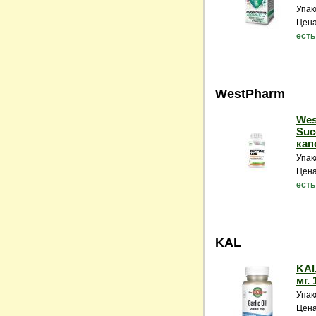
Упак
Цена
есть
WestPharm
Wes
Succ
кап
Упак
Цена
есть
KAL
KAl,
мг. 
Упак
Цена