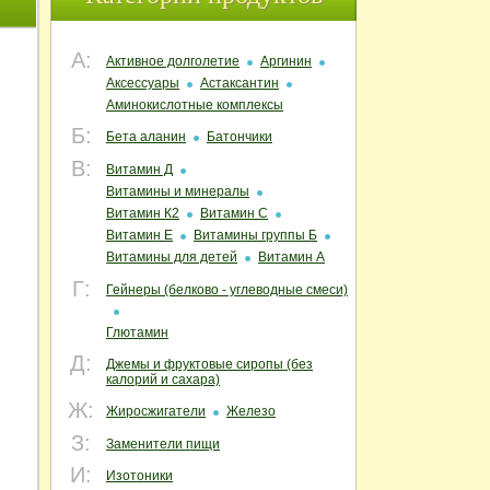
А:
Активное долголетие
Аргинин
Аксессуары
Астаксантин
Аминокислотные комплексы
Б:
Бета аланин
Батончики
В:
Витамин Д
Витамины и минералы
Витамин К2
Витамин С
Витамин Е
Витамины группы Б
Витамины для детей
Витамин А
Г:
Гейнеры (белково - углеводные смеси)
Глютамин
Д:
Джемы и фруктовые сиропы (без
калорий и сахара)
Ж:
Жиросжигатели
Железо
З:
Заменители пищи
И:
Изотоники