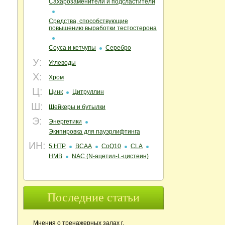
Сахарозаменители и подсластители
Средства, способствующие
повышению выработки тестостерона
Соуса и кетчупы
Серебро
У:
Углеводы
Х:
Хром
Ц:
Цинк
Цитруллин
Ш:
Шейкеры и бутылки
Э:
Энергетики
Экипировка для пауэрлифтинга
ИН:
5 HTP
BCAA
CoQ10
CLA
HMB
NAC (N‑ацетил‑L‑цистеин)
Последние статьи
Мнения о тренажерных залах г.