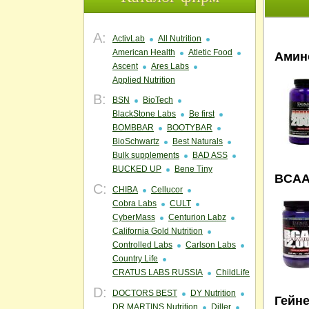
A:
ActivLab
All Nutrition
American Health
Atletic Food
Амин
Ascent
Ares Labs
Applied Nutrition
B:
BSN
BioTech
BlackStone Labs
Be first
BOMBBAR
BOOTYBAR
BioSchwartz
Best Naturals
Bulk supplements
BAD ASS
BUCKED UP
Bene Tiny
BCA
C:
CHIBA
Cellucor
Cobra Labs
CULT
CyberMass
Centurion Labz
California Gold Nutrition
Controlled Labs
Carlson Labs
Country Life
CRATUS LABS RUSSIA
ChildLife
D:
DOCTORS BEST
DY Nutrition
Гейне
DR.MARTINS Nutrition
Diller