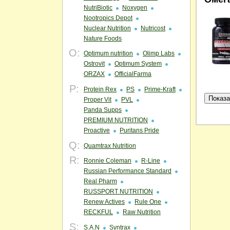
NutriBiotic
Noxygen
Nootropics Depot
Nuclear Nutrition
Nutricost
Nature Foods
O:
Optimum nutrition
Olimp Labs
Ostrovit
Optimum System
ORZAX
OfficialFarma
P:
Protein Rex
PS
Prime-Kraft
Proper Vit
PVL
Panda Supps
PREMIUM NUTRITION
Proactive
Puritans Pride
Q:
Quamtrax Nutrition
R:
Ronnie Coleman
R-Line
Russian Performance Standard
Real Pharm
RUSSPORT NUTRITION
Renew Actives
Rule One
RECKFUL
Raw Nutrition
S:
S.A.N
Syntrax