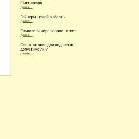
Сыктывкара
далее...
Гейнеры - какой выбрать.
далее...
Сжигатели жира вопрос - ответ.
далее...
Cпортпитание для подростка -
допустимо ли ?
далее...