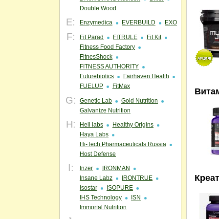
Double Wood
E:
Enzymedica
EVERBUILD
EXO
F:
Fit Parad
FITRULE
Fit Kit
Fitness Food Factory
FitnesShock
FITNESS AUTHORITY
Futurebiotics
Fairhaven Health
FUELUP
FitMax
Вита
G:
Genetic Lab
Gold Nutrition
Galvanize Nutrition
H:
Hell labs
Healthy Origins
Haya Labs
Hi-Tech Pharmaceuticals Russia
Host Defense
I:
Inzer
IRONMAN
Креа
Insane Labz
IRONTRUE
Isostar
ISOPURE
IHS Technology
ISN
Immortal Nutrition