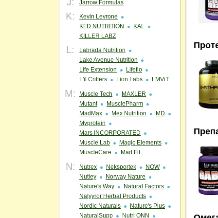
J:
Jarrow Formulas
K:
Kevin Levrone
KFD NUTRITION
KAL
KILLER LABZ
Прот
L:
Labrada Nutrition
Lake Avenue Nutrition
Life Extension
Lifeflo
L'il Critters
Lion Labs
LMViT
M:
Muscle Tech
MAXLER
Mutant
MusclePharm
MadMax
Mex Nutrition
MD
Myprotein
Преп
Mars INCORPORATED
Muscle Lab
Magic Elements
MuscleCare
Mad Fit
N:
Nutrex
Neksportek
NOW
Nutley
Norway Nature
Nature's Way
Natural Factors
Natyyror Herbal Products
Nordic Naturals
Nature's Plus
NaturalSupp
Nutri ONN
Омег