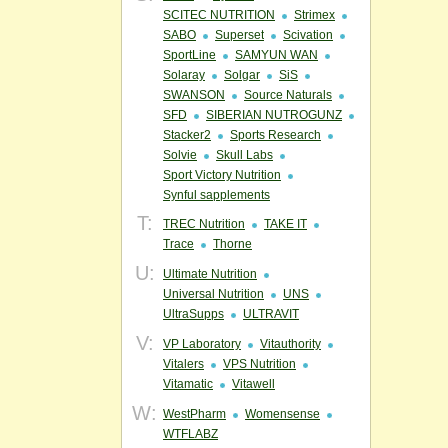
SCITEC NUTRITION
Strimex
SABO
Superset
Scivation
SportLine
SAMYUN WAN
Solaray
Solgar
SiS
SWANSON
Source Naturals
SFD
SIBERIAN NUTROGUNZ
Stacker2
Sports Research
Solvie
Skull Labs
Sport Victory Nutrition
Synful sapplements
T:
TREC Nutrition
TAKE IT
Trace
Thorne
U:
Ultimate Nutrition
Universal Nutrition
UNS
UltraSupps
ULTRAVIT
V:
VP Laboratory
Vitauthority
Vitalers
VPS Nutrition
Vitamatic
Vitawell
W:
WestPharm
Womensense
WTFLABZ