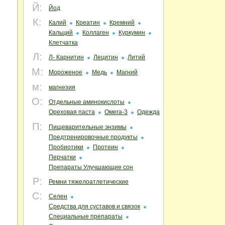
Й:
Йод
К:
Калий
Креатин
Кремний
Кальций
Коллаген
Куркумин
Клетчатка
Л:
Л- Карнитин
Лецитин
Литий
М:
Мороженое
Медь
Магний
м:
магнезия
О:
Отдельные аминокислоты
Ореховая паста
Омега-3
Одежда
П:
Пищеварительные энзимы
Предтренировочные продукты
Пробиотики
Протеин
Перчатки
Препараты Улучшающие сон
Р:
Ремни тяжелоатлетические
С:
Селен
Средства для суставов и связок
Специальные препараты