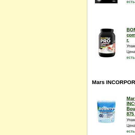
есть
BO
com
г.
Упак
Цена
есть
Mars INCORPO
Mar
IN
Bou
875 
Упак
Цена
есть