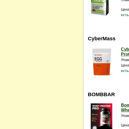
Упак
Цена
есть
CyberMass
Cyb
Prot
Упак
Цена
есть
BOMBBAR
Bom
Whe
Упак
Цена