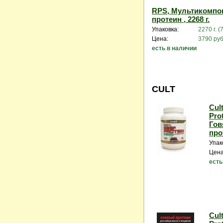
RPS, Мультикомпо
протеин , 2268 г.
Упаковка:
2270 г. (
Цена:
3790 руб
есть в наличии
CULT
Cul
Pro
Гов
прот
Упак
Цена
есть
Cul