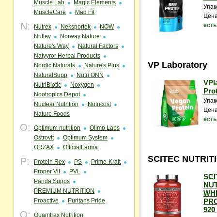
Muscle Lab
Magic Elements
Упак
MuscleCare
Mad Fit
Цена
N:
есть
Nutrex
Neksportek
NOW
Nutley
Norway Nature
Nature's Way
Natural Factors
Natyyror Herbal Products
VP Laboratory
Nordic Naturals
Nature's Plus
NaturalSupp
Nutri ONN
VPl
NutriBiotic
Noxygen
Prot
Nootropics Depot
Упак
Nuclear Nutrition
Nutricost
Цена
Nature Foods
есть
O:
Optimum nutrition
Olimp Labs
Ostrovit
Optimum System
ORZAX
OfficialFarma
SCITEC NUTRIT
P:
Protein Rex
PS
Prime-Kraft
Proper Vit
PVL
SCI
Panda Supps
NUT
PREMIUM NUTRITION
WH
Proactive
Puritans Pride
PRO
920 
Q:
Quamtrax Nutrition