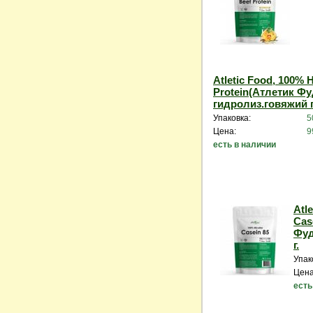
Atletic Food, 100% 
Protein(Атлетик Ф
гидролиз.говяжий пр
Упаковка:
5
Цена:
9
есть в наличии
Atle
Cas
Фуд
г.
Упак
Цена
есть