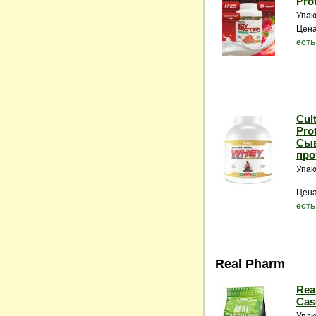
Prot
Упак
Цена
есть
Cul
Pro
Сы
прот
Упак
Цена
есть
Real Pharm
Rea
Case