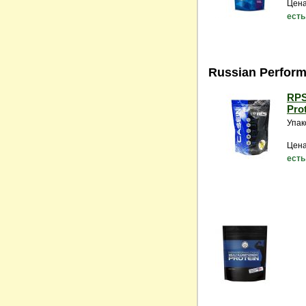
Цена
есть
Russian Perfor
RPS
Prot
Упак
Цена
есть