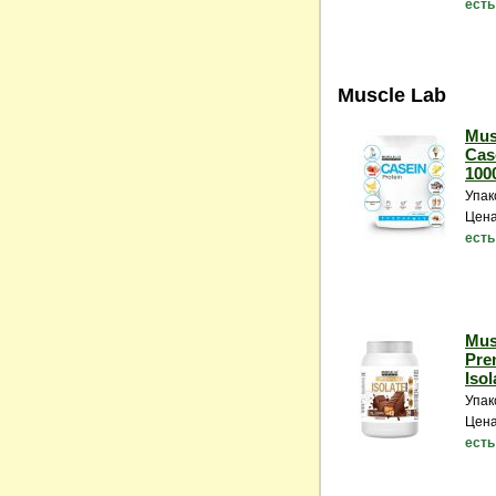
есть
Muscle Lab
Mus
Cas
1000
Упак
Цена
есть
Mus
Pre
Isol
Упак
Цена
есть