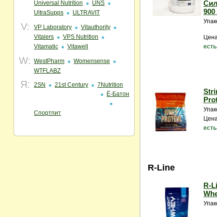
Сил
Universal Nutrition
UNS
900 
UltraSupps
ULTRAVIT
Упак
V:
VP Laboratory
Vitauthority
Vitalers
VPS Nutrition
Цена
Vitamatic
Vitawell
есть
W:
WestPharm
Womensense
WTFLABZ
Я:
2SN
21st Century
7Nutrition
Str
Ё-Батон
Prot
Упак
Спортпит
Цена
есть
R-Line
R-Li
Whey
Упак