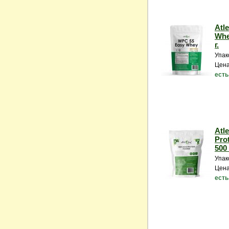
Atl
Whe
г.
Упак
Цена
есть
Atl
Pro
500 
Упак
Цена
есть