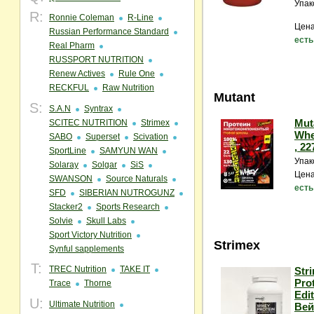
Упак
R:
Ronnie Coleman
R-Line
Цена
Russian Performance Standard
есть
Real Pharm
RUSSPORT NUTRITION
Renew Actives
Rule One
RECKFUL
Raw Nutrition
Mutant
S:
S.A.N
Syntrax
Mut
SCITEC NUTRITION
Strimex
Whe
SABO
Superset
Scivation
, 22
SportLine
SAMYUN WAN
Упак
Solaray
Solgar
SiS
Цена
SWANSON
Source Naturals
есть
SFD
SIBERIAN NUTROGUNZ
Stacker2
Sports Research
Solvie
Skull Labs
Sport Victory Nutrition
Strimex
Synful sapplements
T:
TREC Nutrition
TAKE IT
Str
Prot
Trace
Thorne
Edi
U:
Ultimate Nutrition
Вей