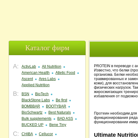
Каталог фирм
A:
PROTEIN в переводе с ан
ActivLab
All Nutrition
Известно, что белки (п
American Health
Atletic Food
организма. Белки необ
Ascent
Ares Labs
травмированных и замены
кожи), для восстановле
Applied Nutrition
физических нагрузок. Та
жиросжигающих трениров
B:
BSN
BioTech
избавления от подкожн
BlackStone Labs
Be first
BOMBBAR
BOOTYBAR
BioSchwartz
Best Naturals
Протеин необходим для 
функционирования ряда 
Bulk supplements
BAD ASS
функционировании иммун
BUCKED UP
Bene Tiny
C:
CHIBA
Cellucor
Ultimate Nutritio