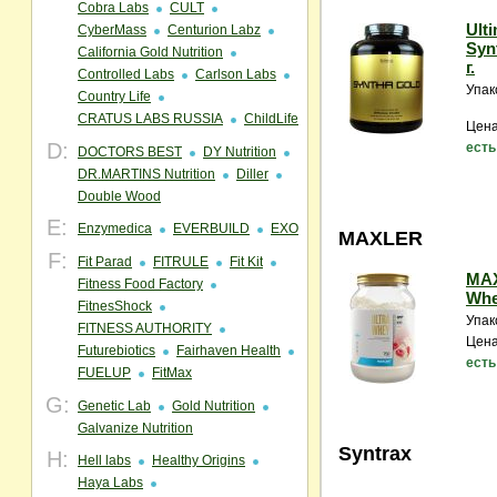
Cobra Labs
CULT
Ulti
CyberMass
Centurion Labz
Syn
California Gold Nutrition
г.
Controlled Labs
Carlson Labs
Упак
Country Life
CRATUS LABS RUSSIA
ChildLife
Цена
D:
есть
DOCTORS BEST
DY Nutrition
DR.MARTINS Nutrition
Diller
Double Wood
E:
Enzymedica
EVERBUILD
EXO
MAXLER
F:
Fit Parad
FITRULE
Fit Kit
MAX
Fitness Food Factory
Whe
FitnesShock
Упак
FITNESS AUTHORITY
Цена
Futurebiotics
Fairhaven Health
есть
FUELUP
FitMax
G:
Genetic Lab
Gold Nutrition
Galvanize Nutrition
Syntrax
H:
Hell labs
Healthy Origins
Haya Labs