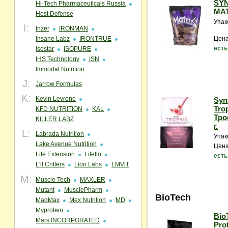
SY
Hi-Tech Pharmaceuticals Russia
MAT
Host Defense
Упак
I:
Inzer
IRONMAN
Insane Labz
IRONTRUE
Цена
есть
Isostar
ISOPURE
IHS Technology
ISN
Immortal Nutrition
J:
Jarrow Formulas
K:
Kevin Levrone
Syn
Tro
KFD NUTRITION
KAL
Тро
KILLER LABZ
г.
L:
Labrada Nutrition
Упак
Lake Avenue Nutrition
Цена
Life Extension
Lifeflo
есть
L'il Critters
Lion Labs
LMViT
M:
Muscle Tech
MAXLER
Mutant
MusclePharm
BioTech
MadMax
Mex Nutrition
MD
Myprotein
Bio
Mars INCORPORATED
Prot