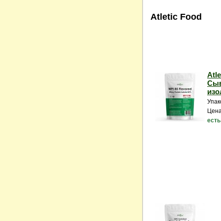
Atletic Food
Atle
Сы
изол
Упак
Цена
есть