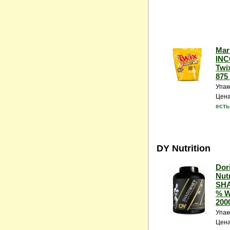
Mar
IN
Twix
875 
Упак
Цена
есть
DY Nutrition
Dor
Nutr
SH
% W
2000
Упак
Цена