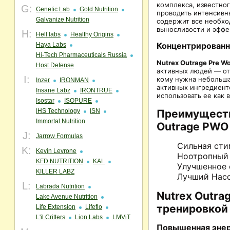
комплекса, известно
G:
Genetic Lab
Gold Nutrition
проводить интенсивн
Galvanize Nutrition
содержит все необхо
выносливости и эффе
H:
Hell labs
Healthy Origins
Haya Labs
Концентрированн
Hi-Tech Pharmaceuticals Russia
Nutrex Outrage Pre W
Host Defense
активных людей — от
I:
кому нужна небольша
Inzer
IRONMAN
активных ингредиент
Insane Labz
IRONTRUE
использовать ее как 
Isostar
ISOPURE
IHS Technology
ISN
Преимуществ
Immortal Nutrition
Outrage PWO
J:
Jarrow Formulas
Сильная сти
K:
Kevin Levrone
Ноотропный
KFD NUTRITION
KAL
Улучшенное 
KILLER LABZ
Лучший Нас
L:
Labrada Nutrition
Nutrex Outra
Lake Avenue Nutrition
тренировкой
Life Extension
Lifeflo
L'il Critters
Lion Labs
LMViT
Повышенная энер