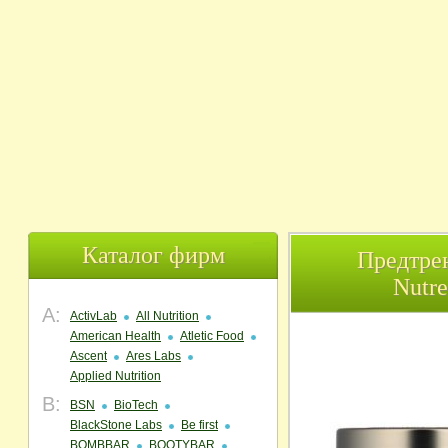
Каталог фирм
Предтрен
Nutre
A:
ActivLab
All Nutrition
American Health
Atletic Food
Ascent
Ares Labs
Applied Nutrition
B:
BSN
BioTech
BlackStone Labs
Be first
BOMBBAR
BOOTYBAR