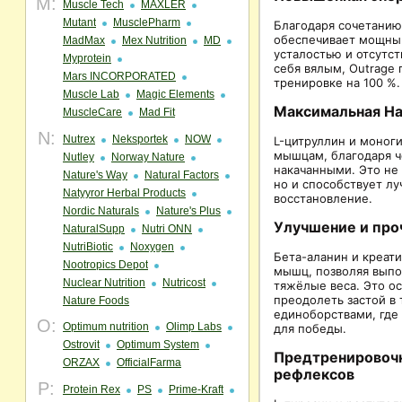
M:
Muscle Tech
MAXLER
Mutant
MusclePharm
Благодаря сочетанию 
обеспечивает мощный
MadMax
Mex Nutrition
MD
усталостью и отсутст
Myprotein
себя вялым, Outrage
Mars INCORPORATED
тренировке на 100 %.
Muscle Lab
Magic Elements
Максимальная Н
MuscleCare
Mad Fit
N:
Nutrex
Neksportek
NOW
L-цитруллин и моноги
мышцам, благодаря ч
Nutley
Norway Nature
накачанными. Это не
Nature's Way
Natural Factors
но и способствует л
Natyyror Herbal Products
восстановление.
Nordic Naturals
Nature's Plus
Улучшение и про
NaturalSupp
Nutri ONN
NutriBiotic
Noxygen
Бета-аланин и креати
Nootropics Depot
мышц, позволяя выпо
Nuclear Nutrition
Nutricost
тяжёлые веса. Это о
преодолеть застой в
Nature Foods
единоборствами, где
O:
Optimum nutrition
Olimp Labs
для победы.
Ostrovit
Optimum System
Предтренировочн
ORZAX
OfficialFarma
рефлексов
P:
Protein Rex
PS
Prime-Kraft