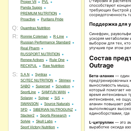
L-тирозин и растител
Proper Vit
PVL
способствуют концент
Panda Supps
требующих быстрой р
PREMIUM NUTRITION
сосредоточенность та
Proactive
Puritans Pride
Поддержка для 
Q:
Quamtrax Nutrition
Синефрин, раувольф
R:
Ronnie Coleman
R-Line
ускоряя метаболизм 
Russian Performance Standard
выбором для тех, кт
улучшив при этом ре
Real Pharm
RUSSPORT NUTRITION
Состав пред
Renew Actives
Rule One
Outrage
RECKFUL
Raw Nutrition
S:
S.A.N
Syntrax
Бета-аланин
— один 
предтренировочных к
SCITEC NUTRITION
Strimex
выносливость мышц. 
SABO
Superset
Scivation
который помогает не
SportLine
SAMYUN WAN
время интенсивных т
Solaray
Solgar
SiS
интенсивнее, не ощу
аланин повышает раб
SWANSON
Source Naturals
выполняющих высоко
SFD
SIBERIAN NUTROGUNZ
единоборствами, где 
Stacker2
Sports Research
Solvie
Skull Labs
L-цитруллин
— это ам
выработке оксида аз
Sport Victory Nutrition