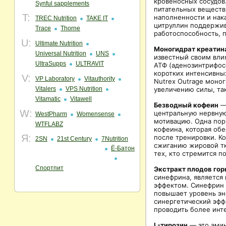
кровеносных сосудов
Synful sapplements
питательных веществ
T:
наполненности и нак
TREC Nutrition
TAKE IT
цитруллин поддержив
Trace
Thorne
работоспособность, 
U:
Ultimate Nutrition
Моногидрат креатин
Universal Nutrition
UNS
известный своим вли
UltraSupps
ULTRAVIT
АТФ (аденозинтрифос
коротких интенсивных
V:
VP Laboratory
Vitauthority
Nutrex Outrage моно
Vitalers
VPS Nutrition
увеличению силы, та
Vitamatic
Vitawell
Безводный кофеин
— 
W:
центральную нервную
WestPharm
Womensense
мотивацию. Одна пор
WTFLABZ
кофеина, которая об
Я:
после тренировки. К
2SN
21st Century
7Nutrition
сжиганию жировой тк
Ё-Батон
тех, кто стремится п
Спортпит
Экстракт плодов гор
синефрина, является
эффектом. Синефрин 
повышает уровень эн
синергетический эфф
проводить более инт
L-тирозин
— это амин