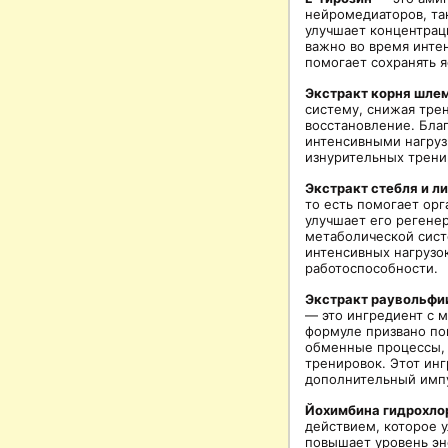
нейромедиаторов, та
улучшает концентрац
важно во время интен
помогает сохранять 
Экстракт корня шле
систему, снижая тре
восстановление. Бла
интенсивными нагруз
изнурительных трени
Экстракт стебля и л
то есть помогает орг
улучшает его регене
метаболической сист
интенсивных нагрузо
работоспособности.
Экстракт раувольфи
— это ингредиент с 
формуле призвано по
обменные процессы, 
тренировок. Этот ин
дополнительный импу
Йохимбина гидрохло
действием, которое 
повышает уровень эн