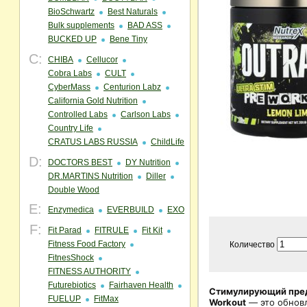
BioSchwartz
Best Naturals
Bulk supplements
BAD ASS
BUCKED UP
Bene Tiny
C:
CHIBA
Cellucor
Cobra Labs
CULT
CyberMass
Centurion Labz
California Gold Nutrition
Controlled Labs
Carlson Labs
Country Life
CRATUS LABS RUSSIA
ChildLife
D:
DOCTORS BEST
DY Nutrition
DR.MARTINS Nutrition
Diller
Double Wood
E:
Enzymedica
EVERBUILD
EXO
F:
Fit Parad
FITRULE
Fit Kit
Fitness Food Factory
Количество
FitnesShock
FITNESS AUTHORITY
Futurebiotics
Fairhaven Health
Стимулирующий пред
FUELUP
FitMax
Workout
— это обнов