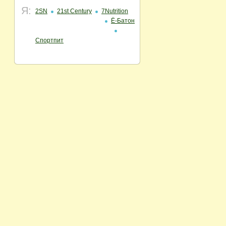
Я:
2SN
21st Century
7Nutrition
Ё-Батон
Спортпит