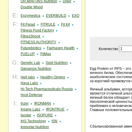
DR.MARTINS Nutrition
Diller
Double Wood
E:
Enzymedica
EVERBUILD
EXO
F:
Fit Parad
FITRULE
Fit Kit
Fitness Food Factory
FitnesShock
FITNESS AUTHORITY
Futurebiotics
Fairhaven Health
Количество
FUELUP
FitMax
G:
Genetic Lab
Gold Nutrition
Galvanize Nutrition
Egg Protein от RPS – эт
яичного белка. Обеспеч
H:
анаболическое состояни
Hell labs
Healthy Origins
за короткий промежуток
Haya Labs
Hi-Tech Pharmaceuticals Russia
Яичный альбумин, которы
является отличной альт
Host Defense
яичный белок обладает 
биологической ценность
I:
Inzer
IRONMAN
приближен к человеческ
Insane Labz
IRONTRUE
Главные положительные 
Isostar
ISOPURE
IHS Technology
ISN
Сбалансированная амин
Immortal Nutrition