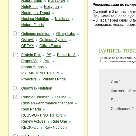
NaturalSupp
Nutri ONN
Рекомендации по прим
NutriBiotic
Noxygen
Смешайте 3 мерные ложк
Nootropics Depot
Принимайте 3 раза в ден
Nuclear Nutrition
Nutricost
– 3 часа перед сном. В д
перерывах между прием
Nature Foods
O:
Optimum nutrition
Olimp Labs
Ostrovit
Optimum System
ORZAX
OfficialFarma
Купить тов
P:
Protein Rex
PS
Prime-Kraft
Вы можете разместить за
Proper Vit
PVL
Поля, отмеченные звездо
Panda Supps
PREMIUM NUTRITION
Proactive
Puritans Pride
Имя *:
Q:
Quamtrax Nutrition
Контактный те
R:
Ronnie Coleman
R-Line
E-mail :
Russian Performance Standard
Сообщение *:
Real Pharm
RUSSPORT NUTRITION
Renew Actives
Rule One
RECKFUL
Raw Nutrition