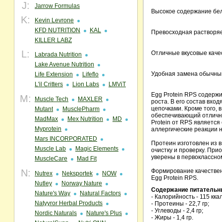
J:
Jarrow Formulas
Высокое содержание бел
K:
Kevin Levrone
KFD NUTRITION
KAL
Превосходная растворяе
KILLER LABZ
L:
Отличные вкусовые каче
Labrada Nutrition
Lake Avenue Nutrition
Удобная замена обычны
Life Extension
Lifeflo
L'il Critters
Lion Labs
LMViT
Egg Protein RPS содерж
M:
Muscle Tech
MAXLER
роста. В его состав вхо
цепочками. Кроме того, 
Mutant
MusclePharm
обеспечивающий отличну
MadMax
Mex Nutrition
MD
Protein от RPS является
Myprotein
аллергические реакции н
Mars INCORPORATED
Протеин изготовлен из 
Muscle Lab
Magic Elements
очистку и проверку. При
уверены в первоклассном
MuscleCare
Mad Fit
N:
Формирование качествен
Nutrex
Neksportek
NOW
Egg Protein RPS.
Nutley
Norway Nature
Содержание питательных
Nature's Way
Natural Factors
- Калорийность - 115 ккал
Natyyror Herbal Products
- Протеины - 22,7 гр;
- Углеводы - 2,4 гр;
Nordic Naturals
Nature's Plus
- Жиры - 1,4 гр.