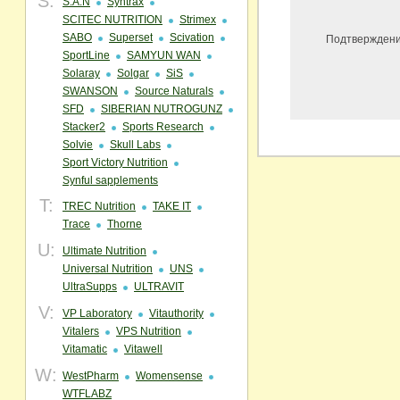
S:
S.A.N
Syntrax
SCITEC NUTRITION
Strimex
SABO
Superset
Scivation
Подтверждени
SportLine
SAMYUN WAN
Solaray
Solgar
SiS
SWANSON
Source Naturals
SFD
SIBERIAN NUTROGUNZ
Stacker2
Sports Research
Solvie
Skull Labs
Sport Victory Nutrition
Synful sapplements
T:
TREC Nutrition
TAKE IT
Trace
Thorne
U:
Ultimate Nutrition
Universal Nutrition
UNS
UltraSupps
ULTRAVIT
V:
VP Laboratory
Vitauthority
Vitalers
VPS Nutrition
Vitamatic
Vitawell
W:
WestPharm
Womensense
WTFLABZ