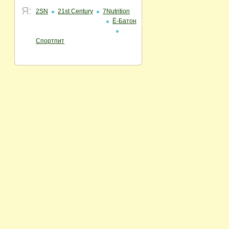
Я:
2SN
21st Century
7Nutrition
Ё-Батон
Спортпит