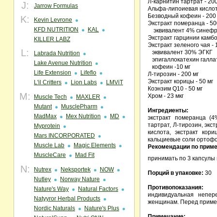
Л-карнитин тартрат - 200
J:
Jarrow Formulas
Альфа-липоиевая кислота
Безводный кофеин - 200
K:
Kevin Levrone
Экстракт померанца - 50
KFD NUTRITION
KAL
эквивалент 4% синеф
Экстракт гарцинии камбо
KILLER LABZ
Экстракт зеленого чая - 
L:
эквивалент 30% ЭГКГ
Labrada Nutrition
эпигаллокатехин галлат
Lake Avenue Nutrition
кофеин -10 мг
Life Extension
Lifeflo
Л-тирозин - 200 мг
Экстракт корицы - 50 мг
L'il Critters
Lion Labs
LMViT
Коэнзим Q10 - 50 мг
M:
Хром - 23 мкг
Muscle Tech
MAXLER
Mutant
MusclePharm
Ингредиенты:
MadMax
Mex Nutrition
MD
экстракт померанца (4
тартрат, Л-тирозин, эк
Myprotein
кислота, экстракт кор
Mars INCORPORATED
кальциевые соли ортофо
Muscle Lab
Magic Elements
Рекомендации по прим
MuscleCare
Mad Fit
принимать по 3 капсулы 
N:
Nutrex
Neksportek
NOW
Порций в упаковке:
30
Nutley
Norway Nature
Противопоказания:
Nature's Way
Natural Factors
индивидуальная непер
Natyyror Herbal Products
женщинам. Перед примен
Nordic Naturals
Nature's Plus
Примечание: