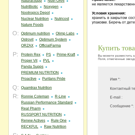
NaturalSupp
Nutri ONN
не является лекарствен
NutriBiotic
Noxygen
Nootropics Depot
Условия хранения:
хранить в закрытом сос
Nuclear Nutrition
Nutricost
упаковке. Беречь от дете
Nature Foods
O:
Optimum nutrition
Olimp Labs
Ostrovit
Optimum System
Купить тов
ORZAX
OfficialFarma
P:
Protein Rex
PS
Prime-Kraft
Вы можете разместить за
Поля, отмеченные звездо
Proper Vit
PVL
Panda Supps
PREMIUM NUTRITION
Proactive
Puritans Pride
Имя *:
Q:
Quamtrax Nutrition
Контактный те
R:
Ronnie Coleman
R-Line
E-mail :
Russian Performance Standard
Сообщение *:
Real Pharm
RUSSPORT NUTRITION
Renew Actives
Rule One
RECKFUL
Raw Nutrition