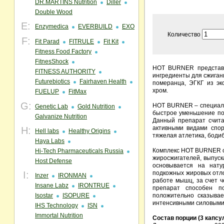
DR.MARTINS Nutrition
Diller
Double Wood
E:
Enzymedica
EVERBUILD
EXO
Количество
F:
Fit Parad
FITRULE
Fit Kit
Fitness Food Factory
FitnesShock
HOT BURNER представл
FITNESS AUTHORITY
ингредиенты для сжиган
Futurebiotics
Fairhaven Health
померанца, ЭГКГ из экс
хром.
FUELUP
FitMax
G:
HOT BURNER – специаль
Genetic Lab
Gold Nutrition
быстрое уменьшение по
Galvanize Nutrition
Данный препарат счита
активными видами спор
H:
Hell labs
Healthy Origins
тяжелая атлетика, бодиб
Haya Labs
Комплекс HOT BURNER от
Hi-Tech Pharmaceuticals Russia
жиросжигателей, выпуск
Host Defense
основывается на нату
I:
подкожных жировых отло
Inzer
IRONMAN
работе мышц, за счет ч
Insane Labz
IRONTRUE
препарат способен п
Isostar
ISOPURE
положительно сказывае
интенсивными силовыми
IHS Technology
ISN
Immortal Nutrition
Состав порции (3 капсу