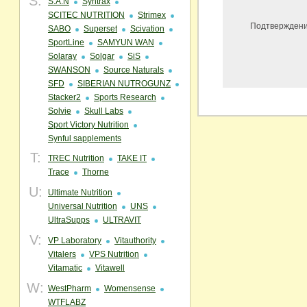
S:
S.A.N
Syntrax
SCITEC NUTRITION
Strimex
Подтверждени
SABO
Superset
Scivation
SportLine
SAMYUN WAN
Solaray
Solgar
SiS
SWANSON
Source Naturals
SFD
SIBERIAN NUTROGUNZ
Stacker2
Sports Research
Solvie
Skull Labs
Sport Victory Nutrition
Synful sapplements
T:
TREC Nutrition
TAKE IT
Trace
Thorne
U:
Ultimate Nutrition
Universal Nutrition
UNS
UltraSupps
ULTRAVIT
V:
VP Laboratory
Vitauthority
Vitalers
VPS Nutrition
Vitamatic
Vitawell
W:
WestPharm
Womensense
WTFLABZ