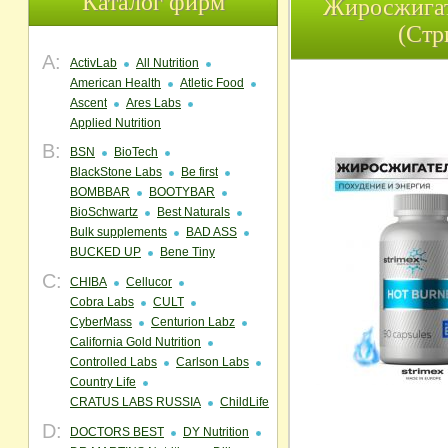
Каталог фирм
Жиросжигате
(Стр
A:
ActivLab
All Nutrition
American Health
Atletic Food
Ascent
Ares Labs
Applied Nutrition
B:
BSN
BioTech
BlackStone Labs
Be first
BOMBBAR
BOOTYBAR
BioSchwartz
Best Naturals
Bulk supplements
BAD ASS
BUCKED UP
Bene Tiny
C:
CHIBA
Cellucor
Cobra Labs
CULT
CyberMass
Centurion Labz
California Gold Nutrition
Controlled Labs
Carlson Labs
Country Life
CRATUS LABS RUSSIA
ChildLife
D:
DOCTORS BEST
DY Nutrition