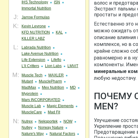
IHS Technology
ISN
волос и предотвр
Экстракт пальмы 
Immortal Nutrition
простаты и предо
J:
Jarrow Formulas
Естественно это 
K:
Kevin Levrone
можно ожидать от 
KFD NUTRITION
KAL
описание влияния
KILLER LABZ
комплексе, но в 
L:
Labrada Nutrition
крайне сложно соб
Lake Avenue Nutrition
равномерно и в н
Life Extension
Lifeflo
компоненты. Име
L'il Critters
Lion Labs
LMViT
минеральные ком
M:
Muscle Tech
MAXLER
любую недостачу.
Mutant
MusclePharm
MadMax
Mex Nutrition
MD
ПОЧЕМУ 
Myprotein
Mars INCORPORATED
MEN?
Muscle Lab
Magic Elements
MuscleCare
Mad Fit
Улучшение состоя
N:
Nutrex
Neksportek
NOW
Укрепление прост
Nutley
Norway Nature
Предотвращение 
Nature's Way
Natural Factors
Повышение либид