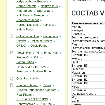
Natyyror Herbal Products
Nordic Naturals
Nature's Plus
СОСТАВ V
NaturalSupp
Nutri ONN
NutriBiotic
Noxygen
Nootropics Depot
Ативные компоненты
Nuclear Nutrition
Nutricost
Магний
Nature Foods
Кальций
Виамин С
O:
Optimum nutrition
Olimp Labs
Экстракт женьшеня
Ostrovit
Optimum System
Экстракт косточек виног
Лицитин
ORZAX
OfficialFarma
Экстрат семян пажитник
P:
Экстракт пальмы сабаль
Protein Rex
PS
Prime-Kraft
Витамин В3
Proper Vit
PVL
Железо
Panda Supps
Цинк
Витамин В5
PREMIUM NUTRITION
Пиперин
Proactive
Puritans Pride
Марганец
Витамин В2
Q:
Quamtrax Nutrition
Витамин В1
Витамин В6
R:
Ronnie Coleman
R-Line
Медь
Russian Performance Standard
Витамин А
Фолиевая кислота
Real Pharm
Йод
RUSSPORT NUTRITION
Селен
Renew Actives
Rule One
Биотин