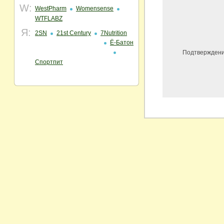
W:
WestPharm
Womensense
WTFLABZ
Я:
2SN
21st Century
7Nutrition
Ё-Батон
Подтверждени
Спортпит