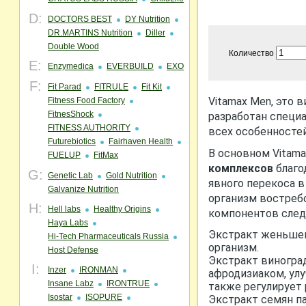
D:
DOCTORS BEST
DY Nutrition
DR.MARTINS Nutrition
Diller
Double Wood
Количество
E:
Enzymedica
EVERBUILD
EXO
F:
Fit Parad
FITRULE
Fit Kit
Vitamax Men, это
Fitness Food Factory
FitnesShock
разработан специ
FITNESS AUTHORITY
всех особенностей
Futurebiotics
Fairhaven Health
В основном Vitam
FUELUP
FitMax
комплексов
благо
G:
Genetic Lab
Gold Nutrition
явного перекоса в
Galvanize Nutrition
организм востребо
H:
Hell labs
Healthy Origins
компонентов след
Haya Labs
Экстракт женьшен
Hi-Tech Pharmaceuticals Russia
организм.
Host Defense
Экстракт виногра
I:
Inzer
IRONMAN
афродизиаком, ул
Insane Labz
IRONTRUE
также регулирует
Isostar
ISOPURE
Экстракт семян п