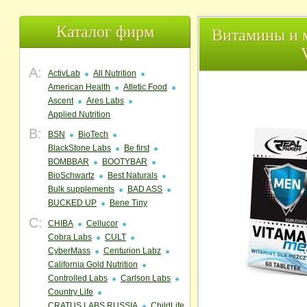
Каталог фирм
Витамины и м
A:
ActivLab
All Nutrition
American Health
Atletic Food
Ascent
Ares Labs
Applied Nutrition
B:
BSN
BioTech
BlackStone Labs
Be first
BOMBBAR
BOOTYBAR
BioSchwartz
Best Naturals
Bulk supplements
BAD ASS
BUCKED UP
Bene Tiny
C:
CHIBA
Cellucor
Cobra Labs
CULT
CyberMass
Centurion Labz
California Gold Nutrition
Controlled Labs
Carlson Labs
Country Life
CRATUS LABS RUSSIA
ChildLife