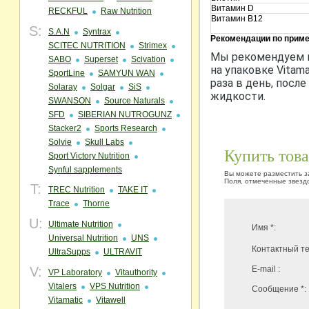
Витамин D
RECKFUL
Raw Nutrition
Витамин В12
S:
S.A.N
Syntrax
Рекомендации по прим
SCITEC NUTRITION
Strimex
Мы рекомендуем 
SABO
Superset
Scivation
на упаковке Vitam
SportLine
SAMYUN WAN
раза в день, посл
Solaray
Solgar
SiS
жидкости.
SWANSON
Source Naturals
SFD
SIBERIAN NUTROGUNZ
Stacker2
Sports Research
Solvie
Skull Labs
Купить тов
Sport Victory Nutrition
Synful sapplements
Вы можете разместить за
Поля, отмеченные звездо
T:
TREC Nutrition
TAKE IT
Trace
Thorne
U:
Ultimate Nutrition
Имя *:
Universal Nutrition
UNS
Контактный те
UltraSupps
ULTRAVIT
V:
E-mail :
VP Laboratory
Vitauthority
Vitalers
VPS Nutrition
Сообщение *:
Vitamatic
Vitawell