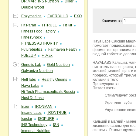
DR.MARTINS Nutrition
Diller
Double Wood
E:
Enzymedica
EVERBUILD
EXO
Количество
F:
Fit Parad
FITRULE
Fit Kit
Fitness Food Factory
FitnesShock
Haya Labs Calcium Magne
FITNESS AUTHORITY
помогает поддерживать 
Futurebiotics
Fairhaven Health
ферментов организма и 
в одной таблетке дополн
FUELUP
FitMax
HAYALABS Кальций, магн
G:
Genetic Lab
Gold Nutrition
питательные вещества, 
Galvanize Nutrition
кальций, магний, цинк и
процесс, который требуе
H:
Hell labs
Healthy Origins
кальция в тело.
Преимущества:
Haya Labs
Питает кости
Hi-Tech Pharmaceuticals Russia
Стимулирует рост
Host Defense
Укрепляет зубы
I:
Inzer
IRONMAN
Улучшенное всас
Insane Labz
IRONTRUE
Isostar
ISOPURE
Кальций и магний - мин
IHS Technology
ISN
жизненно важны для кост
системы. Рекомендуемое
Immortal Nutrition