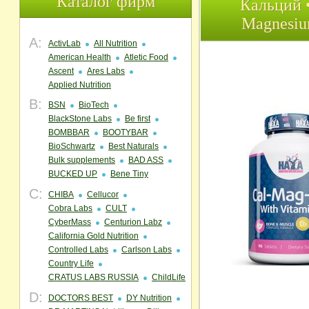
Каталог фирм
Кальций •
Magnesium
A:
ActivLab
All Nutrition
American Health
Atletic Food
Ascent
Ares Labs
Applied Nutrition
B:
BSN
BioTech
BlackStone Labs
Be first
BOMBBAR
BOOTYBAR
BioSchwartz
Best Naturals
Bulk supplements
BAD ASS
BUCKED UP
Bene Tiny
C:
CHIBA
Cellucor
Cobra Labs
CULT
CyberMass
Centurion Labz
California Gold Nutrition
Controlled Labs
Carlson Labs
Country Life
CRATUS LABS RUSSIA
ChildLife
D:
DOCTORS BEST
DY Nutrition