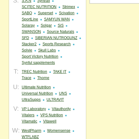
S:
S.A.N
Syntrax
SCITEC NUTRITION
Strimex
SABO
Superset
Scivation
SportLine
SAMYUN WAN
Solaray
Solgar
SiS
SWANSON
Source Naturals
SFD
SIBERIAN NUTROGUNZ
Stacker2
Sports Research
Solvie
Skull Labs
Sport Victory Nutrition
Synful sapplements
T:
TREC Nutrition
TAKE IT
Trace
Thorne
U:
Ultimate Nutrition
Universal Nutrition
UNS
UltraSupps
ULTRAVIT
V:
VP Laboratory
Vitauthority
Vitalers
VPS Nutrition
Vitamatic
Vitawell
W:
WestPharm
Womensense
WTFLABZ