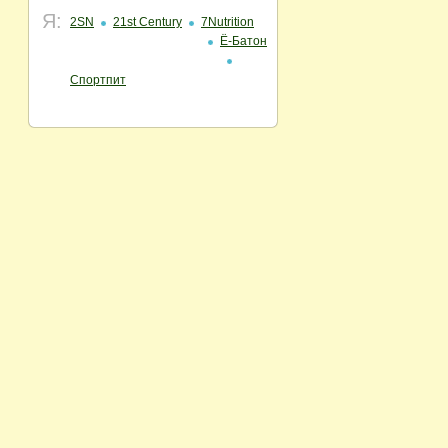
Я:
2SN
21st Century
7Nutrition
Ё-Батон
Спортпит