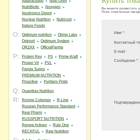
Купить тов
NaturalSupp
Nutri ONN
NutriBiotic
Noxygen
Вы можете разместить за
Поля, отмеченные звездо
Nootropics Depot
Nuclear Nutrition
Nutricost
Nature Foods
Имя *:
O:
Optimum nutrition
Olimp Labs
Ostrovit
Optimum System
Контактный те
ORZAX
OfficialFarma
E-mail :
P:
Protein Rex
PS
Prime-Kraft
Сообщение *:
Proper Vit
PVL
Panda Supps
PREMIUM NUTRITION
Proactive
Puritans Pride
Q:
Quamtrax Nutrition
R:
Ronnie Coleman
R-Line
Подтверждени
Russian Performance Standard
Real Pharm
RUSSPORT NUTRITION
Renew Actives
Rule One
RECKFUL
Raw Nutrition