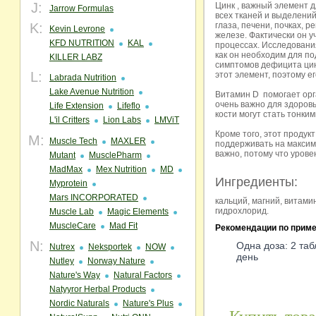
J:
Цинк , важный элемент 
Jarrow Formulas
всех тканей и выделений
K:
глаза, печени, почках, 
Kevin Levrone
железе. Фактически он у
KFD NUTRITION
KAL
процессах. Исследования
как он необходим для п
KILLER LABZ
симптомов дефицита цинк
L:
этот элемент, поэтому е
Labrada Nutrition
Lake Avenue Nutrition
Витамин D помогает орг
очень важно для здоровь
Life Extension
Lifeflo
кости могут стать тонки
L'il Critters
Lion Labs
LMViT
Кроме того, этот продук
M:
Muscle Tech
MAXLER
поддерживать на максима
важно, потому что урове
Mutant
MusclePharm
MadMax
Mex Nutrition
MD
Ингредиенты:
Myprotein
Mars INCORPORATED
кальций, магний, витами
гидрохлорид.
Muscle Lab
Magic Elements
MuscleCare
Mad Fit
Рекомендации по прим
N:
Одна доза: 2 та
Nutrex
Neksportek
NOW
день
Nutley
Norway Nature
Nature's Way
Natural Factors
Natyyror Herbal Products
Nordic Naturals
Nature's Plus